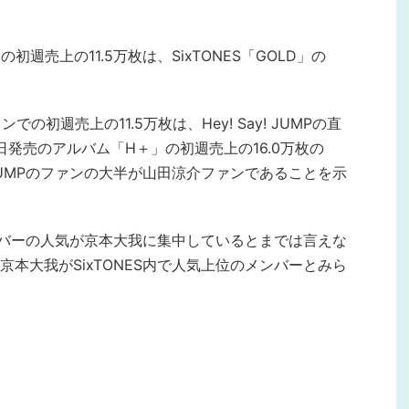
初週売上の11.5万枚は、SixTONES「GOLD」の
コンでの初週売上の11.5万枚は、Hey! Say! JUMPの直
7日発売のアルバム「H＋」の初週売上の16.0万枚の
y! JUMPのファンの大半が山田涼介ファンであることを示
メンバーの人気が京本大我に集中しているとまでは言えな
本大我がSixTONES内で人気上位のメンバーとみら