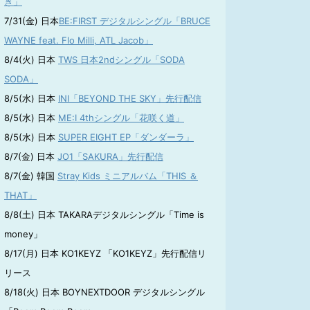
き」
7/31(金) 日本
BE:FIRST デジタルシングル「BRUCE
WAYNE feat. Flo Milli, ATL Jacob」
8/4(火) 日本
TWS 日本2ndシングル「SODA
SODA」
8/5(水) 日本
INI「BEYOND THE SKY」先行配信
8/5(水) 日本
ME:I 4thシングル「花咲く道」
8/5(水) 日本
SUPER EIGHT EP「ダンダーラ」
8/7(金) 日本
JO1「SAKURA」先行配信
8/7(金) 韓国
Stray Kids ミニアルバム「THIS ＆
THAT」
8/8(土) 日本 TAKARAデジタルシングル「Time is
money」
8/17(月) 日本 KO1KEYZ 「KO1KEYZ」先行配信リ
リース
8/18(火) 日本 BOYNEXTDOOR デジタルシングル