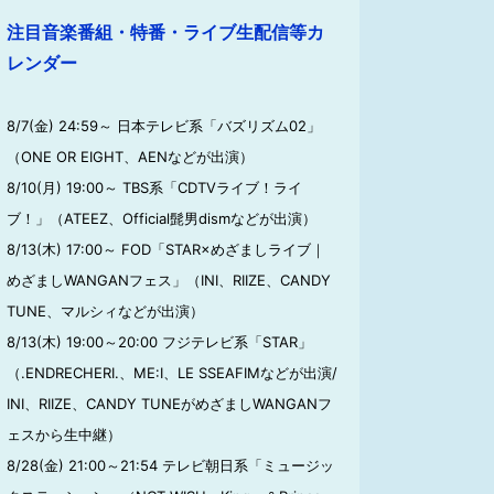
注目音楽番組・特番・ライブ生配信等カ
レンダー
8/7(金) 24:59～ 日本テレビ系「バズリズム02」
（ONE OR EIGHT、AENなどが出演）
8/10(月) 19:00～ TBS系「CDTVライブ！ライ
ブ！」（ATEEZ、Official髭男dismなどが出演）
8/13(木) 17:00～ FOD「STAR×めざましライブ｜
めざましWANGANフェス」（INI、RIIZE、CANDY
TUNE、マルシィなどが出演）
8/13(木) 19:00～20:00 フジテレビ系「STAR」
（.ENDRECHERI.、ME:I、LE SSEAFIMなどが出演/
INI、RIIZE、CANDY TUNEがめざましWANGANフ
ェスから生中継）
8/28(金) 21:00～21:54 テレビ朝日系「ミュージッ