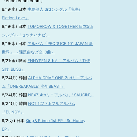
「Boom Boom Boom」
8/19(水) 日本
中島健人 3rdシングル「鬼事/
Fiction Love」
8/19(水) 日本
TOMORROW X TOGETHER 日本5th
シングル「セツナハナビ」
8/19(水) 日本
アルバム「PRODUCE 101 JAPAN 新
世界」 （課題曲など全10曲）
8/21(金) 韓国
ENHYPEN 8thミニアルバム「THE
SIN: BLISS」
8/24(月) 韓国
ALPHA DRIVE ONE 2ndミニアルバ
ム「UNBREAKABLE: 少年BEAST」
8/24(月) 韓国
NEXZ 4thミニアルバム「SAUCIN’」
8/24(月) 韓国
NCT 127 7thフルアルバム
「BLINGY」
9/2(水) 日本
King＆Prince 1st EP「So Honey
EP」