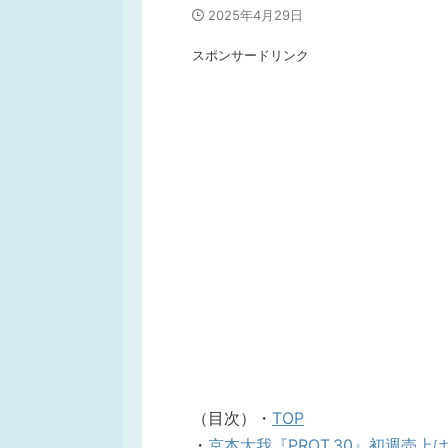
2025年4月29日
スポンサードリンク
（目次）・
TOP
・
京本大我『PROT.30』初週売上