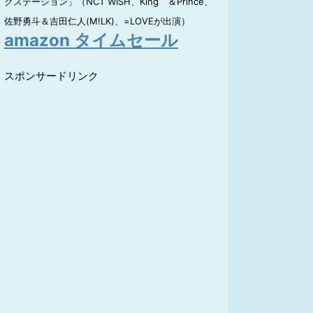
クステーション」（NCT WISH、King ＆Prince、
佐野勇斗＆吉田仁人(M!LK)、=LOVEが出演）
amazon タイムセール
スポンサードリンク