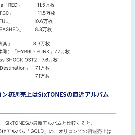
amada「RED」 11.5万枚
ROT.30」 11.5万枚
AYFUL」 10.6万枚
NLEASHED」 8.3万枚
「喜怒哀楽」 8.3万枚
堂本剛）「HYBRID FUNK」7.7万枚
s SHOCK OST2」7.6万枚
estination」 7.1万枚
Spiral」 7.1万枚
コン初週売上はSixTONESの直近アルバム
を、SixTONESの最新アルバムと比較すると、
発売の5thアルバム「GOLD」の、オリコンでの初週売上は