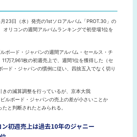
月23日（水）発売の1stソロアルバム「PROT.30」の
で、オリコンの週間アルバムランキングで初登場1位を
、ビルボ―ド・ジャパンの週間アルバム・セールス・チ
esで、11万7,961枚の初週売上で、週間1位を獲得した（セ
ビルボ―ド・ジャパンの慣例に従い、四捨五入でなく切り
引きの減算調整を行っているが、京本大我
ンとビルボード・ジャパンの売上の差が小さいことか
ったと判断されたとみられる。
リコン初週売上は過去10年のジャニー
3位