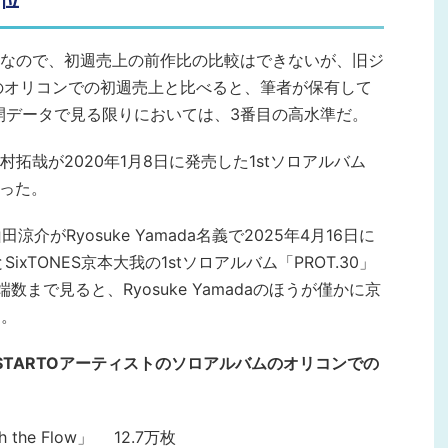
なので、初週売上の前作比の比較はできないが、旧ジ
ムのオリコンでの初週売上と比べると、筆者が保有して
公開データで見る限りにおいては、3番目の高水準だ。
拓哉が2020年1月8日に発売した1stソロアルバム
枚だった。
涼介がRyosuke Yamada名義で2025年4月16日に
ixTONES京本大我の1stソロアルバム「PROT.30」
数まで見ると、Ryosuke Yamadaのほうが僅かに京
る。
 STARTOアーティストのソロアルバムのオリコンでの
 the Flow」 12.7万枚