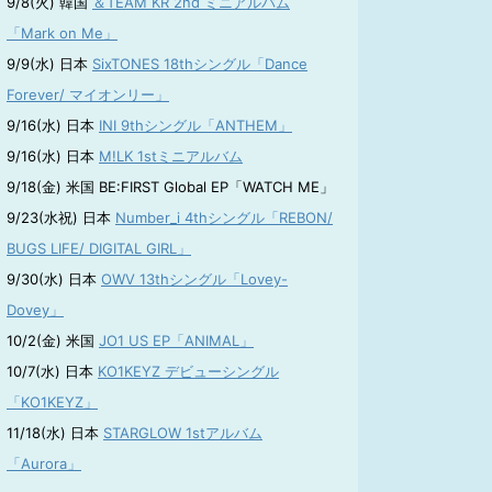
9/8(火) 韓国
＆TEAM KR 2nd ミニアルバム
「Mark on Me」
9/9(水) 日本
SixTONES 18thシングル「Dance
Forever/ マイオンリー」
9/16(水) 日本
INI 9thシングル「ANTHEM」
9/16(水) 日本
M!LK 1stミニアルバム
9/18(金) 米国 BE:FIRST Global EP「WATCH ME」
9/23(水祝) 日本
Number_i 4thシングル「REBON/
BUGS LIFE/ DIGITAL GIRL」
9/30(水) 日本
OWV 13thシングル「Lovey-
Dovey」
10/2(金) 米国
JO1 US EP「ANIMAL」
10/7(水) 日本
KO1KEYZ デビューシングル
「KO1KEYZ」
11/18(水) 日本
STARGLOW 1stアルバム
「Aurora」