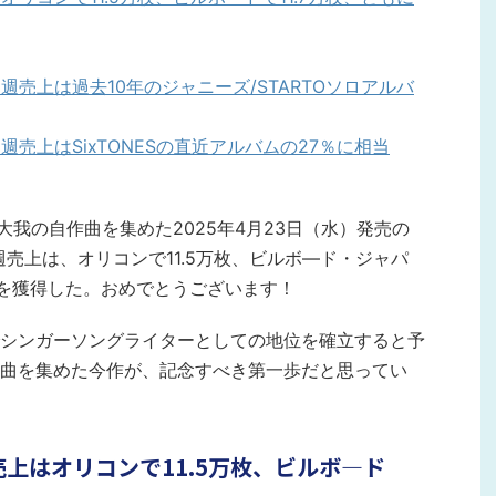
初週売上は過去10年のジャニーズ/STARTOソロアルバ
初週売上はSixTONESの直近アルバムの27％に相当
本大我の自作曲を集めた2025年4月23日（水）発売の
の初週売上は、オリコンで11.5万枚、ビルボ―ド・ジャパ
1位を獲得した。おめでとうございます！
シンガーソングライターとしての地位を確立すると予
曲を集めた今作が、記念すべき第一歩だと思ってい
週売上はオリコンで11.5万枚、ビルボ―ド