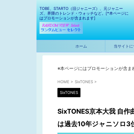
TOBE、STARTO（旧ジャニーズ）、元ジャニー
ズ、界隈のトレンド・ウォッチなど。[*本ページに
はプロモーションが含まれます]
ホーム
当サイトに
※本ページにはプロモーションが含ま
HOME
>
SixTONES
>
SixTONES
SixTONES京本大我 自
は過去10年ジャニソロ3