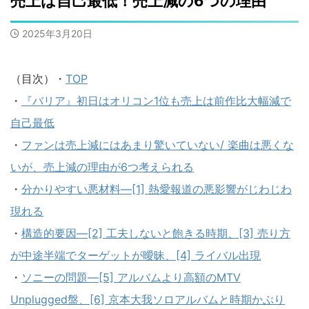
売上は自己最低！売上減の6つの理由
2025年3月20日
（目次）・
TOP
・
『バリア』初日はオリコン1位も売上は前作比大幅減で
自己最低
・
ファンは売上減にはあまり驚いていない/ 楽曲は悪くな
いが、売上減の理由が6つ考えられる
・
分かりやすい悪材料―[1] 熱愛報道の悪影響がじわじわ
現れる
・
構造的要因―[2] 工夫しないと飽きる時期、[3] 売り方
が中途半端でターゲットが曖昧、[4] ライバル出現
・
ソニーの問題―[5] アルバムより高額のMTV
Unplugged盤、[6] 京本大我ソロアルバムと時期かぶり