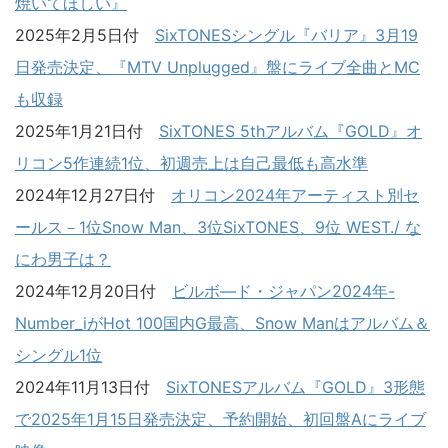
焼いてほしい』
2025年2月5日付
SixTONESシングル『バリア』3月19
日発売決定、『MTV Unplugged』盤にライブ全曲とMC
も収録
2025年1月21日付
SixTONES 5thアルバム『GOLD』オ
リコン5作連続1位、初週売上は自己最低も高水準
2024年12月27日付
オリコン2024年アーティスト別セ
ールス－1位Snow Man、3位SixTONES、9位 WEST./ な
にわ男子は？
2024年12月20日付
ビルボ―ド・ジャパン2024年-
Number_iがHot 100国内G最高、Snow Manはアルバム＆
シングル1位
2024年11月13日付
SixTONESアルバム『GOLD』3形態
で2025年1月15日発売決定、予約開始、初回盤Aにライブ