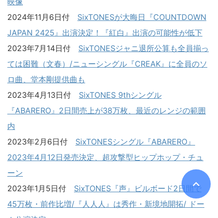
映像
2024年11月6日付
SixTONESが大晦日『COUNTDOWN
JAPAN 2425』出演決定！『紅白』出演の可能性が低下
2023年7月14日付
SixTONESジャニ退所公算も全員揃っ
ては困難（文春）/ニューシングル『CREAK』に全員のソ
ロ曲、堂本剛提供曲も
2023年4月13日付
SixTONES 9thシングル
『ABARERO』2日間売上が38万枚、最近のレンジの範囲
内
2023年2月6日付
SixTONESシングル『ABARERO』
2023年4月12日発売決定、超攻撃型ヒップホップ・チュ
ーン
2023年1月5日付
SixTONES『声』ビルボード2日間で
45万枚・前作比増/『人人人』は秀作・新境地開拓/ ドー