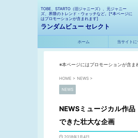
TOBE、STARTO（旧ジャニーズ）、元ジャニー
ズ、界隈のトレンド・ウォッチなど。[*本ページに
はプロモーションが含まれます]
ランダムビュー セレクト
ホーム
当サイトに
※本ページにはプロモーションが含ま
HOME
>
NEWS
>
NEWS
NEWSミュージカル作品
できた壮大な企画
2018年1月4日