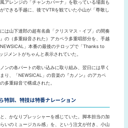
風アレンジの「チャンカパーナ」を歌っている場面も
ができる手越に、後でVTRを観ていた小山が「尊敬し
には山下達郎の超有名曲「クリスマス・イブ」の間奏
』の（多重録音された）アカペラ多重唱部分を、手越
WSICAL」本番の最後のテロップで「Thanks to
のアクノレッジメントがちゃんと表示されていた。
ノンの各パートの歌い込みに取り組み、翌日には早く
り、「NEWSICAL」の音楽の『カノン』のアカペ
の多重録音で構成された。
ら特訓、特技は特番ナレーション
と、かなりプレッシャーを感じていた。脚本担当の加
らいのミュージカル感」を、という注文が付き、小山