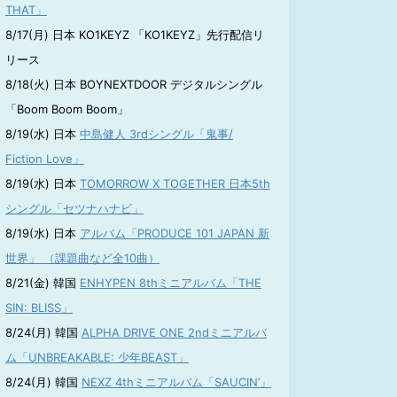
THAT」
8/17(月) 日本 KO1KEYZ 「KO1KEYZ」先行配信リ
リース
8/18(火) 日本 BOYNEXTDOOR デジタルシングル
「Boom Boom Boom」
8/19(水) 日本
中島健人 3rdシングル「鬼事/
Fiction Love」
8/19(水) 日本
TOMORROW X TOGETHER 日本5th
シングル「セツナハナビ」
8/19(水) 日本
アルバム「PRODUCE 101 JAPAN 新
世界」 （課題曲など全10曲）
8/21(金) 韓国
ENHYPEN 8thミニアルバム「THE
SIN: BLISS」
8/24(月) 韓国
ALPHA DRIVE ONE 2ndミニアルバ
ム「UNBREAKABLE: 少年BEAST」
8/24(月) 韓国
NEXZ 4thミニアルバム「SAUCIN’」