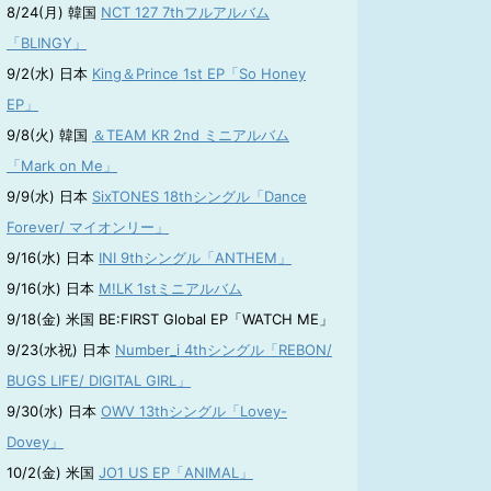
8/24(月) 韓国
NCT 127 7thフルアルバム
「BLINGY」
9/2(水) 日本
King＆Prince 1st EP「So Honey
EP」
9/8(火) 韓国
＆TEAM KR 2nd ミニアルバム
「Mark on Me」
9/9(水) 日本
SixTONES 18thシングル「Dance
Forever/ マイオンリー」
9/16(水) 日本
INI 9thシングル「ANTHEM」
9/16(水) 日本
M!LK 1stミニアルバム
9/18(金) 米国 BE:FIRST Global EP「WATCH ME」
9/23(水祝) 日本
Number_i 4thシングル「REBON/
BUGS LIFE/ DIGITAL GIRL」
9/30(水) 日本
OWV 13thシングル「Lovey-
Dovey」
10/2(金) 米国
JO1 US EP「ANIMAL」