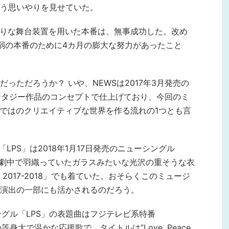
う思いやりを見せていた。
かりな舞台装置を用いた本番は、無事成功した。改め
弱の本番のために4カ月の膨大な努力があったこと
っただろうか？ いや、NEWSは2017年3月発売の
ァンタジー作品のコンセプトで仕上げており、今回のミ
らではのクリエイティブな世界を作る流れの1つとも言
「LPS」は2018年1月17日発売のニューシングル
。劇中で羽織っていたガラスみたいな光沢の重そうな衣
2017-2018」でも着ていた。おそらくこのミュージ
演出の一部にも活かされるのだろう。
のシングル「LPS」の表題曲はフジテレビ系特番
等身大で温かな応援歌で、タイトルは”Love, Peace,