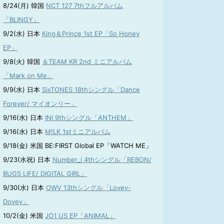
8/24(月) 韓国
NCT 127 7thフルアルバム
「BLINGY」
9/2(水) 日本
King＆Prince 1st EP「So Honey
EP」
9/8(火) 韓国
＆TEAM KR 2nd ミニアルバム
「Mark on Me」
9/9(水) 日本
SixTONES 18thシングル「Dance
Forever/ マイオンリー」
9/16(水) 日本
INI 9thシングル「ANTHEM」
9/16(水) 日本
M!LK 1stミニアルバム
9/18(金) 米国 BE:FIRST Global EP「WATCH ME」
9/23(水祝) 日本
Number_i 4thシングル「REBON/
BUGS LIFE/ DIGITAL GIRL」
9/30(水) 日本
OWV 13thシングル「Lovey-
Dovey」
10/2(金) 米国
JO1 US EP「ANIMAL」