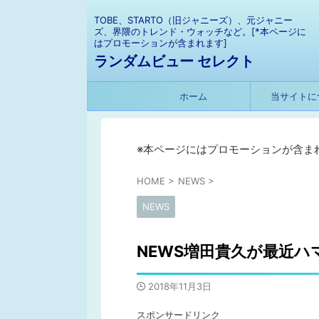
TOBE、STARTO（旧ジャニーズ）、元ジャニー
ズ、界隈のトレンド・ウォッチなど。[*本ページに
はプロモーションが含まれます]
ランダムビュー セレクト
ホーム
当サイトに
※本ページにはプロモーションが含ま
HOME
>
NEWS
>
NEWS
NEWS増田貴久が最近
2018年11月3日
スポンサードリンク