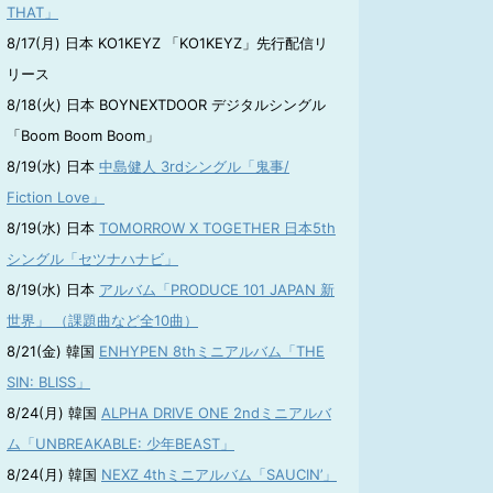
THAT」
8/17(月) 日本 KO1KEYZ 「KO1KEYZ」先行配信リ
リース
8/18(火) 日本 BOYNEXTDOOR デジタルシングル
「Boom Boom Boom」
8/19(水) 日本
中島健人 3rdシングル「鬼事/
Fiction Love」
8/19(水) 日本
TOMORROW X TOGETHER 日本5th
シングル「セツナハナビ」
8/19(水) 日本
アルバム「PRODUCE 101 JAPAN 新
世界」 （課題曲など全10曲）
8/21(金) 韓国
ENHYPEN 8thミニアルバム「THE
SIN: BLISS」
8/24(月) 韓国
ALPHA DRIVE ONE 2ndミニアルバ
ム「UNBREAKABLE: 少年BEAST」
8/24(月) 韓国
NEXZ 4thミニアルバム「SAUCIN’」