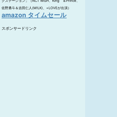
クステーション」（NCT WISH、King ＆Prince、
佐野勇斗＆吉田仁人(M!LK)、=LOVEが出演）
amazon タイムセール
スポンサードリンク