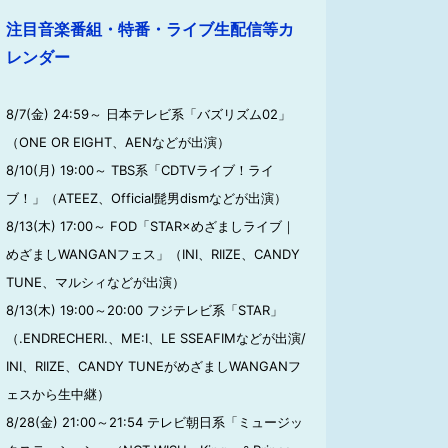
注目音楽番組・特番・ライブ生配信等カ
レンダー
8/7(金) 24:59～ 日本テレビ系「バズリズム02」
（ONE OR EIGHT、AENなどが出演）
8/10(月) 19:00～ TBS系「CDTVライブ！ライ
ブ！」（ATEEZ、Official髭男dismなどが出演）
8/13(木) 17:00～ FOD「STAR×めざましライブ｜
めざましWANGANフェス」（INI、RIIZE、CANDY
TUNE、マルシィなどが出演）
8/13(木) 19:00～20:00 フジテレビ系「STAR」
（.ENDRECHERI.、ME:I、LE SSEAFIMなどが出演/
INI、RIIZE、CANDY TUNEがめざましWANGANフ
ェスから生中継）
8/28(金) 21:00～21:54 テレビ朝日系「ミュージッ