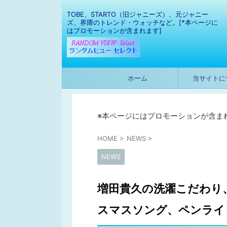
TOBE、STARTO（旧ジャニーズ）、元ジャニー
ズ、界隈のトレンド・ウォッチなど。[*本ページに
はプロモーションが含まれます]
ホーム
当サイトに
※本ページにはプロモーションが含ま
HOME
>
NEWS
>
NEWS
増田貴久の洗濯こだわり
スマスソング、ペンライ