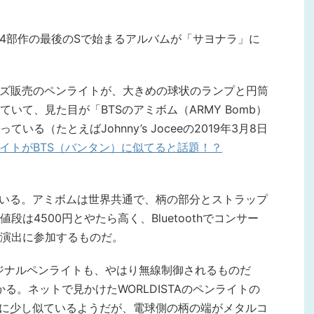
の4部作の最後のSで始まるアルバムが「サヨナラ」に
ッズ販売のペンライトが、大きめの球状のランプと円筒
いて、見た目が「BTSのアミボム（ARMY Bomb）
る（たとえばJohnny’s Joceeの2019年3月8日
ライトがBTS（バンタン）に似てると話題！？
ている。アミボムは世界共通で、柄の部分とストラップ
は4500円とやたら高く、Bluetoothでコンサー
演出に参加するものだ。
Aオリジナルペンライトも、やはり無線制御されるものだ
かる。ネットで見かけたWORLDISTAのペンライトの
のに少し似ているようだが、電球側の柄の端がメタルコ