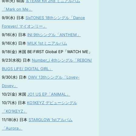
9/8(火) 韓国
＆TEAM KR 2nd ミニアルバム
「Mark on Me」
9/9(水) 日本
SixTONES 18thシングル「Dance
Forever/ マイオンリー」
9/16(水) 日本
INI 9thシングル「ANTHEM」
9/16(水) 日本
M!LK 1stミニアルバム
9/18(金) 米国 BE:FIRST Global EP「WATCH ME」
9/23(水祝) 日本
Number_i 4thシングル「REBON/
BUGS LIFE/ DIGITAL GIRL」
9/30(水) 日本
OWV 13thシングル「Lovey-
Dovey」
10/2(金) 米国
JO1 US EP「ANIMAL」
10/7(水) 日本
KO1KEYZ デビューシングル
「KO1KEYZ」
11/18(水) 日本
STARGLOW 1stアルバム
「Aurora」