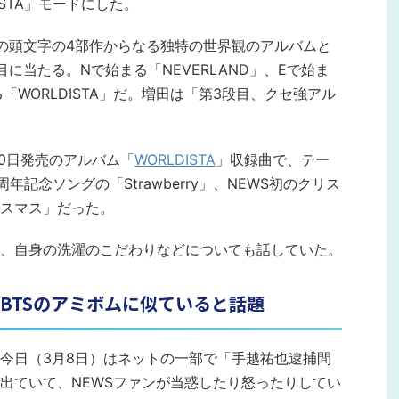
STA」モードにした。
W・Sの頭文字の4部作からなる独特の世界観のアルバムと
に当たる。Nで始まる「NEVERLAND」、Eで始ま
る「WORLDISTA」だ。増田は「第3段目、クセ強アル
20日発売のアルバム「
WORLDISTA
」収録曲で、テー
5周年記念ソングの「Strawberry」、NEWS初のクリス
スマス」だった。
、自身の洗濯のこだわりなどについても話していた。
トがBTSのアミボムに似ていると話題
今日（3月8日）はネットの一部で「手越祐也逮捕間
出ていて、NEWSファンが当惑したり怒ったりしてい