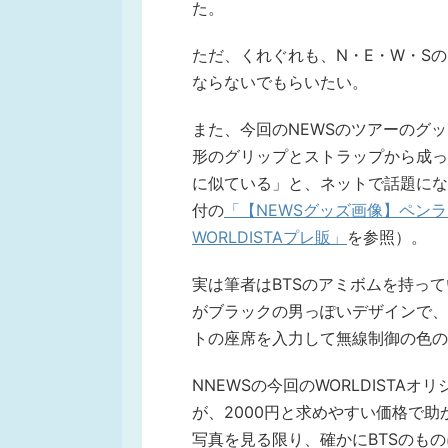
た。
ただ、くれぐれも、N・E・W・S
ならないでもらいたい。
また、今回のNEWSのツアーのグ
形のグリップとストラップから成って
に似ている」と、ネットで話題になってい
付の
「【NEWSグッズ画像】ペン
WORLDISTAプレ販」
を参照）。
実は筆者はBTSのアミボムを持っ
がブラックの男っぽいデザインで、値段
トの座席を入力して無線制御の色の
NNEWSの今回のWORLDIST
が、2000円と求めやすい価格で助
写真を見る限り、確かにBTSのも