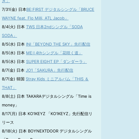
き」
7/31(金) 日本
BE:FIRST デジタルシングル「BRUCE
WAYNE feat. Flo Milli, ATL Jacob」
8/4(火) 日本
TWS 日本2ndシングル「SODA
SODA」
8/5(水) 日本
INI「BEYOND THE SKY」先行配信
8/5(水) 日本
ME:I 4thシングル「花咲く道」
8/5(水) 日本
SUPER EIGHT EP「ダンダーラ」
8/7(金) 日本
JO1「SAKURA」先行配信
8/7(金) 韓国
Stray Kids ミニアルバム「THIS ＆
THAT」
8/8(土) 日本 TAKARAデジタルシングル「Time is
money」
8/17(月) 日本 KO1KEYZ 「KO1KEYZ」先行配信リ
リース
8/18(火) 日本 BOYNEXTDOOR デジタルシングル