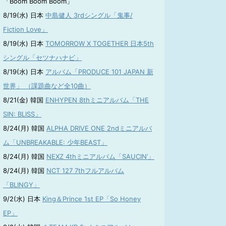
「Boom Boom Boom」
8/19(水) 日本
中島健人 3rdシングル「鬼事/
Fiction Love」
8/19(水) 日本
TOMORROW X TOGETHER 日本5th
シングル「セツナハナビ」
8/19(水) 日本
アルバム「PRODUCE 101 JAPAN 新
世界」 （課題曲など全10曲）
8/21(金) 韓国
ENHYPEN 8thミニアルバム「THE
SIN: BLISS」
8/24(月) 韓国
ALPHA DRIVE ONE 2ndミニアルバ
ム「UNBREAKABLE: 少年BEAST」
8/24(月) 韓国
NEXZ 4thミニアルバム「SAUCIN’」
8/24(月) 韓国
NCT 127 7thフルアルバム
「BLINGY」
9/2(水) 日本
King＆Prince 1st EP「So Honey
EP」