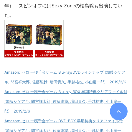
年）、スピンオフにはSexy Zoneの松島聡も出演してい
た。
Amazon: ゼロ 一獲千金ゲーム Blu-ray/DVDラインナップ (加藤シゲア
キ, 間宮祥太郎, 佐藤龍我, 増田貴久, 手越祐也, 小山慶一郎) 2019/2/6
Amazon: ゼロ 一獲千金ゲーム Blu-ray BOX 早期特典クリアファイル付
(加藤シゲアキ, 間宮祥太郎, 佐藤龍我, 増田貴久, 手越祐也, 小山慶一
郎) 2019/2/6
Amazon: ゼロ 一獲千金ゲーム DVD-BOX 早期特典クリアファイル付
(加藤シゲアキ, 間宮祥太郎, 佐藤龍我, 増田貴久, 手越祐也, 小山慶一