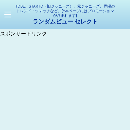
TOBE、STARTO（旧ジャニーズ）、元ジャニーズ、界隈の
トレンド・ウォッチなど。[*本ページにはプロモーション
が含まれます]
ランダムビュー セレクト
スポンサードリンク