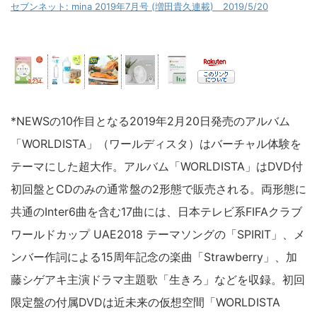
セブンネット: mina 2019年7月号 (増田貴久連載) 2019/5/20
*NEWSの10作目となる2019年2月20日発売のアルバム
「WORLDISTA」（ワールディスタ）はバーチャル体験を
テーマにした超大作。アルバム「WORLDISTA」はDVD付
初回盤とCDのみの通常盤の2形態で販売される。両形態に
共通のInter6曲を含む17曲には、日本テレビ系FIFAクラブ
ワールドカップ UAE2018 テーマソングの「SPIRIT」、メ
ンバー作詞による15周年記念の楽曲「Strawberry」、加
藤シゲアキ主演ドラマ主題歌「生きろ」などを収録。初回
限定盤の付属DVDは近未来の仮想空間「WORLDISTA