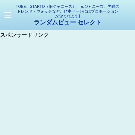
TOBE、STARTO（旧ジャニーズ）、元ジャニーズ、界隈の
トレンド・ウォッチなど。[*本ページにはプロモーション
が含まれます]
ランダムビュー セレクト
スポンサードリンク