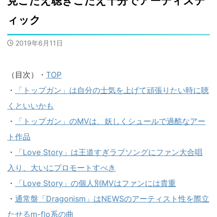
見ごたえ聴きごたえ十分でアーティステ
ィック
2019年6月11日
（目次）・
TOP
・
「トップガン」は自分の士気を上げて頑張りたい時に聴
くといいかも
・
「トップガン」のMVは、妖しくシュールで過酷なアー
ト作品
・
「Love Story」は王道すぎラブソングにファン大合唱
入り、大いにプロモートすべき
・
「Love Story」の個人別MVはファンには貴重
・
通常盤「Dragonism」はNEWSのアーティスト性を際立
たせるm-flo系の曲