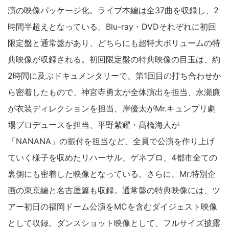
演の映像パッケージ化。ライブ本編は全37曲を収録し、2
時間半超えとなっている。Blu-ray・DVDそれぞれに初回
限定盤と通常盤があり、どちらにも超特大ボリュームの特
典映像が収録される。初回限定盤の特典映像の目玉は、約
2時間に及ぶドキュメンタリーで、第1回目の打ち合わせか
ら密着したもので、神宮寺勇太が全体演出を担当、永瀬廉
が衣装ディレクションを担当、岸優太がMr.キュンプリ劇
場プロデュースを担当、平野紫耀・髙橋海人が
「NANANA」の振付を担当など、全員で公演を作り上げ
ていく様子を収めたリハーサル、ゲネプロ、4都市全ての
裏側にも密着した映像となっている。さらに、Mr.特別企
画の東京編と名古屋篇も収録。通常盤の特典映像には、ツ
アー初日の福岡ドーム公演をMCを含むダイジェスト映像
として収録。ダンスショット映像として、フルサイズ披露