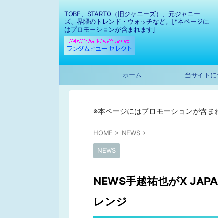
TOBE、STARTO（旧ジャニーズ）、元ジャニー
ズ、界隈のトレンド・ウォッチなど。[*本ページに
はプロモーションが含まれます]
ホーム
当サイトに
※本ページにはプロモーションが含ま
HOME
>
NEWS
>
NEWS
NEWS手越祐也がX JA
レンジ