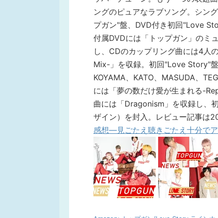
ングのピュアなラブソング。シングル「ト
プガン"盤、DVD付き初回"Love 
付属DVDには「トップガン」のミ
し、CDのカップリング曲には4人のNEW
Mix-」を収録。初回"Love Story
KOYAMA、KATO、MASUDA、
には「夢の数だけ愛が生まれる-Repr
曲には「Dragonism」を収録
ザイン）を封入。レビュー記事は201
感想―見ごたえ聴きごたえ十分でア