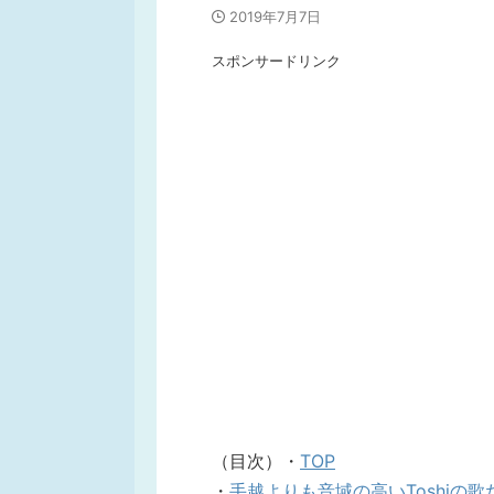
2019年7月7日
スポンサードリンク
（目次）・
TOP
・
手越よりも音域の高いToshiの