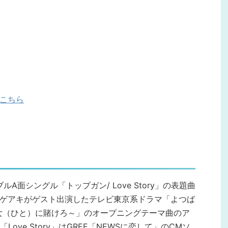
はこちら
ブルA面シングル「トップガン/ Love Story」の表題曲
シゲアキがゲスト出演したテレビ東京系ドラマ「よつば
女（ひと）に賭けろ～」のオープニングテーマ曲のア
ve Story」はGREE「NEWSに恋して」のCMソ