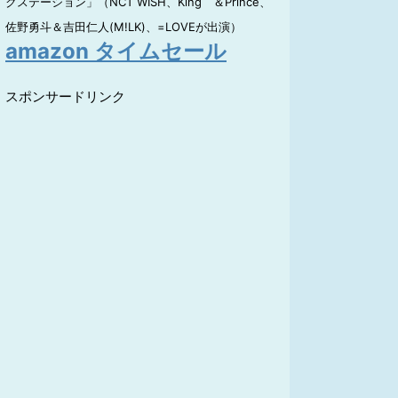
クステーション」（NCT WISH、King ＆Prince、
佐野勇斗＆吉田仁人(M!LK)、=LOVEが出演）
amazon タイムセール
スポンサードリンク