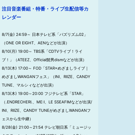
注目音楽番組・特番・ライブ生配信等カ
レンダー
8/7(金) 24:59～ 日本テレビ系「バズリズム02」
（ONE OR EIGHT、AENなどが出演）
8/10(月) 19:00～ TBS系「CDTVライブ！ライ
ブ！」（ATEEZ、Official髭男dismなどが出演）
8/13(木) 17:00～ FOD「STAR×めざましライブ｜
めざましWANGANフェス」（INI、RIIZE、CANDY
TUNE、マルシィなどが出演）
8/13(木) 19:00～20:00 フジテレビ系「STAR」
（.ENDRECHERI.、ME:I、LE SSEAFIMなどが出演/
INI、RIIZE、CANDY TUNEがめざましWANGANフ
ェスから生中継）
8/28(金) 21:00～21:54 テレビ朝日系「ミュージッ