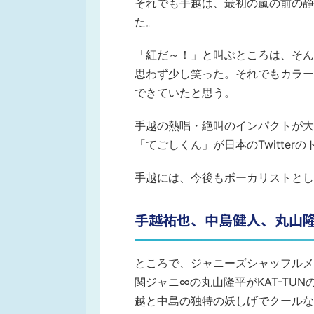
それでも手越は、最初の嵐の前の静
た。
「紅だ～！」と叫ぶところは、そん
思わず少し笑った。それでもカラー
できていたと思う。
手越の熱唱・絶叫のインパクトが大
「てごしくん」が日本のTwitter
手越には、今後もボーカリストとし
手越祐也、中島健人、丸山隆平で
ところで、ジャニーズシャッフルメド
関ジャニ∞の丸山隆平がKAT-TUN
越と中島の独特の妖しげでクールな