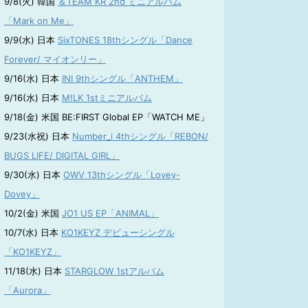
9/8(火) 韓国
＆TEAM KR 2nd ミニアルバム
「Mark on Me」
9/9(水) 日本
SixTONES 18thシングル「Dance
Forever/ マイオンリー」
9/16(水) 日本
INI 9thシングル「ANTHEM」
9/16(水) 日本
M!LK 1stミニアルバム
9/18(金) 米国 BE:FIRST Global EP「WATCH ME」
9/23(水祝) 日本
Number_i 4thシングル「REBON/
BUGS LIFE/ DIGITAL GIRL」
9/30(水) 日本
OWV 13thシングル「Lovey-
Dovey」
10/2(金) 米国
JO1 US EP「ANIMAL」
10/7(水) 日本
KO1KEYZ デビューシングル
「KO1KEYZ」
11/18(水) 日本
STARGLOW 1stアルバム
「Aurora」