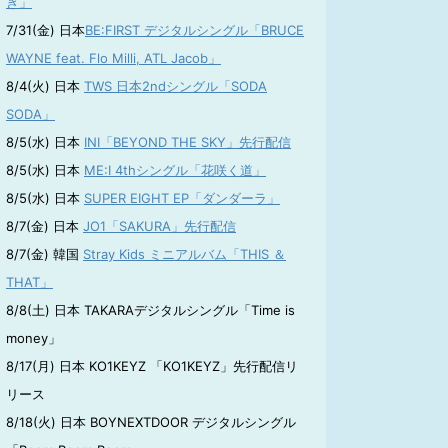
き」
7/31(金) 日本
BE:FIRST デジタルシングル「BRUCE
WAYNE feat. Flo Milli, ATL Jacob」
8/4(火) 日本
TWS 日本2ndシングル「SODA
SODA」
8/5(水) 日本
INI「BEYOND THE SKY」先行配信
8/5(水) 日本
ME:I 4thシングル「花咲く道」
8/5(水) 日本
SUPER EIGHT EP「ダンダーラ」
8/7(金) 日本
JO1「SAKURA」先行配信
8/7(金) 韓国
Stray Kids ミニアルバム「THIS ＆
THAT」
8/8(土) 日本 TAKARAデジタルシングル「Time is
money」
8/17(月) 日本 KO1KEYZ 「KO1KEYZ」先行配信リ
リース
8/18(火) 日本 BOYNEXTDOOR デジタルシングル