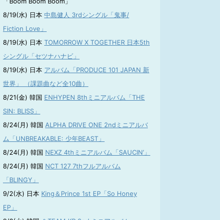
「Boom Boom Boom」
8/19(水) 日本
中島健人 3rdシングル「鬼事/
Fiction Love」
8/19(水) 日本
TOMORROW X TOGETHER 日本5th
シングル「セツナハナビ」
8/19(水) 日本
アルバム「PRODUCE 101 JAPAN 新
世界」 （課題曲など全10曲）
8/21(金) 韓国
ENHYPEN 8thミニアルバム「THE
SIN: BLISS」
8/24(月) 韓国
ALPHA DRIVE ONE 2ndミニアルバ
ム「UNBREAKABLE: 少年BEAST」
8/24(月) 韓国
NEXZ 4thミニアルバム「SAUCIN’」
8/24(月) 韓国
NCT 127 7thフルアルバム
「BLINGY」
9/2(水) 日本
King＆Prince 1st EP「So Honey
EP」