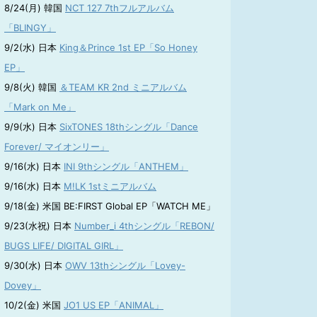
8/24(月) 韓国
NCT 127 7thフルアルバム
「BLINGY」
9/2(水) 日本
King＆Prince 1st EP「So Honey
EP」
9/8(火) 韓国
＆TEAM KR 2nd ミニアルバム
「Mark on Me」
9/9(水) 日本
SixTONES 18thシングル「Dance
Forever/ マイオンリー」
9/16(水) 日本
INI 9thシングル「ANTHEM」
9/16(水) 日本
M!LK 1stミニアルバム
9/18(金) 米国 BE:FIRST Global EP「WATCH ME」
9/23(水祝) 日本
Number_i 4thシングル「REBON/
BUGS LIFE/ DIGITAL GIRL」
9/30(水) 日本
OWV 13thシングル「Lovey-
Dovey」
10/2(金) 米国
JO1 US EP「ANIMAL」