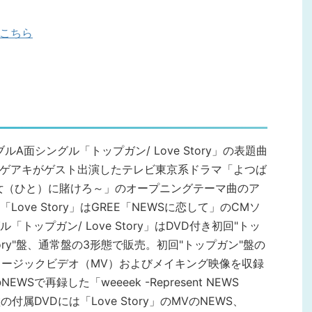
はこちら
ブルA面シングル「トップガン/ Love Story」の表題曲
シゲアキがゲスト出演したテレビ東京系ドラマ「よつば
女（ひと）に賭けろ～」のオープニングテーマ曲のア
ve Story」はGREE「NEWSに恋して」のCMソ
ップガン/ Love Story」はDVD付き初回"トッ
Story"盤、通常盤の3形態で販売。初回"トップガン"盤の
ュージックビデオ（MV）およびメイキング映像を収録
Sで再録した「weeeek -Represent NEWS
"盤の付属DVDには「Love Story」のMVのNEWS、