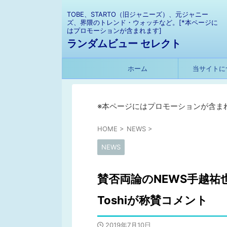
TOBE、STARTO（旧ジャニーズ）、元ジャニー
ズ、界隈のトレンド・ウォッチなど。[*本ページに
はプロモーションが含まれます]
ランダムビュー セレクト
ホーム
当サイトに
※本ページにはプロモーションが含ま
HOME
>
NEWS
>
NEWS
賛否両論のNEWS手越祐也の
Toshiが称賛コメント
2019年7月10日