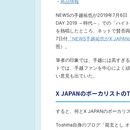
・
商品情報
NEWSの手越祐也が2019年7月6
DAY 2019 ～時代～」での「ハ
を熱唱したところ、ネットで賛否両
7日付
「NEWS手越祐也がX JAP
照）。
筆者の印象では、手越には高すぎる
トでは、手越ファンを中心によく頑
い意見も出ていた。
X JAPANのボーカリストの
すると、何とX JAPANのボーカリ
Toshiha自身のブログ「龍玄とし