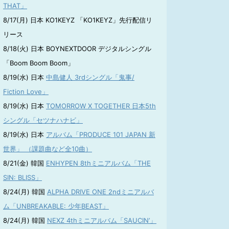
THAT」
8/17(月) 日本 KO1KEYZ 「KO1KEYZ」先行配信リ
リース
8/18(火) 日本 BOYNEXTDOOR デジタルシングル
「Boom Boom Boom」
8/19(水) 日本
中島健人 3rdシングル「鬼事/
Fiction Love」
8/19(水) 日本
TOMORROW X TOGETHER 日本5th
シングル「セツナハナビ」
8/19(水) 日本
アルバム「PRODUCE 101 JAPAN 新
世界」 （課題曲など全10曲）
8/21(金) 韓国
ENHYPEN 8thミニアルバム「THE
SIN: BLISS」
8/24(月) 韓国
ALPHA DRIVE ONE 2ndミニアルバ
ム「UNBREAKABLE: 少年BEAST」
8/24(月) 韓国
NEXZ 4thミニアルバム「SAUCIN’」