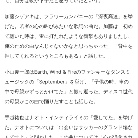
で、自分は歌が下手だと思っていたという。
加藤シゲアキは、フラワーカンパニーの「深夜高速」を挙
げた。若者の心の叫びみたいな歌詞の曲だ。加藤は「初め
て聴いた時は、雷に打たれたような衝撃もありましたし、
俺のための曲なんじゃないかなと思っちゃった」「背中を
押してくれるというところもある」と話した。
小山慶一郎はEarth, Wind & Fireのファンキーなダンスミ
ュージックの「September」を挙げ、「子供の時、車の
中で母親がずっとかけてた」と振り返った。ディスコ世代
の母親がこの曲で踊りだすことも話した。
手越祐也はナオト・インティライミの「愛してた」を挙げ
た。ナオトについては「出会いはサッカーのグランド場な
んですよ」と明かした。この曲については「心が浄化され