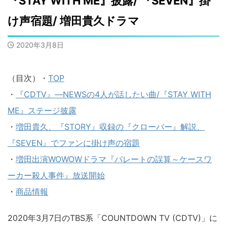
『STAY WITH ME』披露/ 『SEVEN』掛
け声宿題/ 増田貴久ドラマ
2020年3月8日
（目次）・
TOP
・
『CDTV』―NEWSの4人が話したい曲/『STAY WITH
ME』ステージ披露
・
増田貴久、『STORY』収録の『クローバー』解説、
『SEVEN』でファンに掛け声の宿題
・
増田出演WOWOWドラマ『パレートの誤算～ケースワ
ーカー殺人事件』放送開始
・
商品情報
2020年3月7日のTBS系「COUNTDOWN TV (CDTV)」に