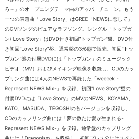
プガン/ Love Story」の表題曲「トップガン」は、NEWS
の加藤シゲアキがゲスト出演したテレビ東京系ドラマ「よ
つば銀行 原島浩美がモノ申す！～この女（ひと）に賭け
ろ～」のオープニングテーマ曲のアッパーチューン。もう
一つの表題曲「Love Story」はGREE「NEWSに恋して」
のCMソングのピュアなラブソング。シングル「トップガ
ン/ Love Story」はDVD付き初回"トップガン"盤、DVD付
き初回"Love Story"盤、通常盤の3形態で販売。初回"トッ
プガン"盤の付属DVDには「トップガン」のミュージック
ビデオ（MV）およびメイキング映像を収録し、CDのカッ
プリング曲には4人のNEWSで再録した「weeeek -
Represent NEWS Mix-」を収録。初回"Love Story"盤の
付属DVDには「Love Story」のMVのNEWS、KOYAMA、
KATO、MASUDA、TEGOSHIの各バージョンを収録し、