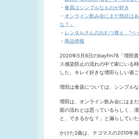
・
食器はシンプルなものが好き
・
オンライン飲み会にまだ抵抗はあ
な？』
・
レンタルさんのおむつ替え、"ベ
・
商品情報
2020年5月8日のbayfm78「増田
ス感染防止の流れの中で家にいる時
した。キレイ好きな増田らしい過ご
増田は食器については、シンプルな
増田は、オンライン飲み会にはまだ
面の流れとは思っているらしく、漠
と、できるかな？」と漏らしていた
かけた2曲は、テゴマスの2010年