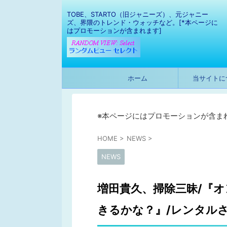
TOBE、STARTO（旧ジャニーズ）、元ジャニー
ズ、界隈のトレンド・ウォッチなど。[*本ページに
はプロモーションが含まれます]
ホーム
当サイトに
※本ページにはプロモーションが含ま
HOME
>
NEWS
>
NEWS
増田貴久、掃除三昧/『
きるかな？』/レンタル