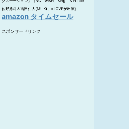
クステーション」（NCT WISH、King ＆Prince、
佐野勇斗＆吉田仁人(M!LK)、=LOVEが出演）
amazon タイムセール
スポンサードリンク