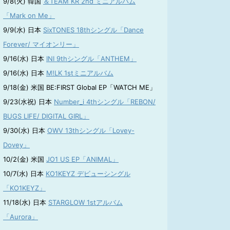
9/8(火) 韓国
＆TEAM KR 2nd ミニアルバム
「Mark on Me」
9/9(水) 日本
SixTONES 18thシングル「Dance
Forever/ マイオンリー」
9/16(水) 日本
INI 9thシングル「ANTHEM」
9/16(水) 日本
M!LK 1stミニアルバム
9/18(金) 米国 BE:FIRST Global EP「WATCH ME」
9/23(水祝) 日本
Number_i 4thシングル「REBON/
BUGS LIFE/ DIGITAL GIRL」
9/30(水) 日本
OWV 13thシングル「Lovey-
Dovey」
10/2(金) 米国
JO1 US EP「ANIMAL」
10/7(水) 日本
KO1KEYZ デビューシングル
「KO1KEYZ」
11/18(水) 日本
STARGLOW 1stアルバム
「Aurora」