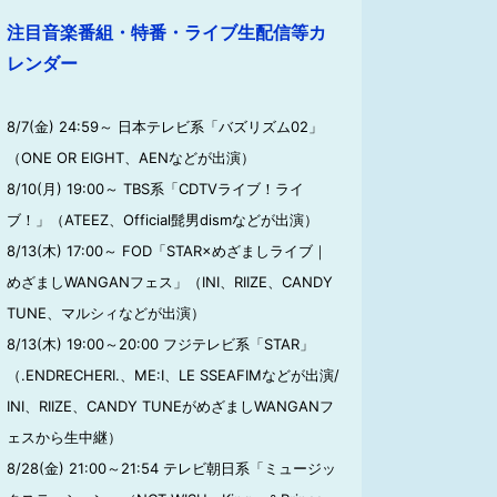
注目音楽番組・特番・ライブ生配信等カ
レンダー
8/7(金) 24:59～ 日本テレビ系「バズリズム02」
（ONE OR EIGHT、AENなどが出演）
8/10(月) 19:00～ TBS系「CDTVライブ！ライ
ブ！」（ATEEZ、Official髭男dismなどが出演）
8/13(木) 17:00～ FOD「STAR×めざましライブ｜
めざましWANGANフェス」（INI、RIIZE、CANDY
TUNE、マルシィなどが出演）
8/13(木) 19:00～20:00 フジテレビ系「STAR」
（.ENDRECHERI.、ME:I、LE SSEAFIMなどが出演/
INI、RIIZE、CANDY TUNEがめざましWANGANフ
ェスから生中継）
8/28(金) 21:00～21:54 テレビ朝日系「ミュージッ