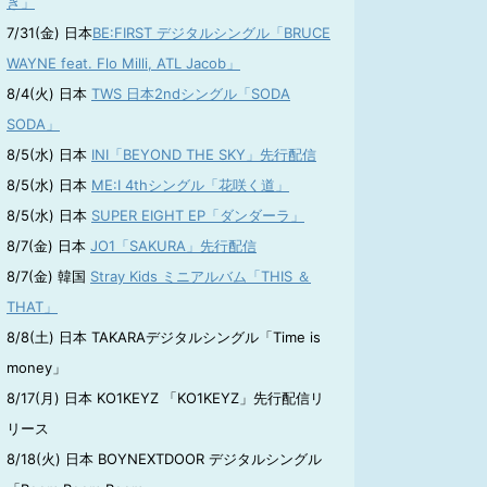
き」
7/31(金) 日本
BE:FIRST デジタルシングル「BRUCE
WAYNE feat. Flo Milli, ATL Jacob」
8/4(火) 日本
TWS 日本2ndシングル「SODA
SODA」
8/5(水) 日本
INI「BEYOND THE SKY」先行配信
8/5(水) 日本
ME:I 4thシングル「花咲く道」
8/5(水) 日本
SUPER EIGHT EP「ダンダーラ」
8/7(金) 日本
JO1「SAKURA」先行配信
8/7(金) 韓国
Stray Kids ミニアルバム「THIS ＆
THAT」
8/8(土) 日本 TAKARAデジタルシングル「Time is
money」
8/17(月) 日本 KO1KEYZ 「KO1KEYZ」先行配信リ
リース
8/18(火) 日本 BOYNEXTDOOR デジタルシングル