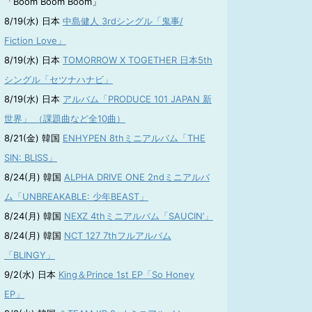
「Boom Boom Boom」
8/19(水) 日本
中島健人 3rdシングル「鬼事/
Fiction Love」
8/19(水) 日本
TOMORROW X TOGETHER 日本5th
シングル「セツナハナビ」
8/19(水) 日本
アルバム「PRODUCE 101 JAPAN 新
世界」 （課題曲など全10曲）
8/21(金) 韓国
ENHYPEN 8thミニアルバム「THE
SIN: BLISS」
8/24(月) 韓国
ALPHA DRIVE ONE 2ndミニアルバ
ム「UNBREAKABLE: 少年BEAST」
8/24(月) 韓国
NEXZ 4thミニアルバム「SAUCIN’」
8/24(月) 韓国
NCT 127 7thフルアルバム
「BLINGY」
9/2(水) 日本
King＆Prince 1st EP「So Honey
EP」