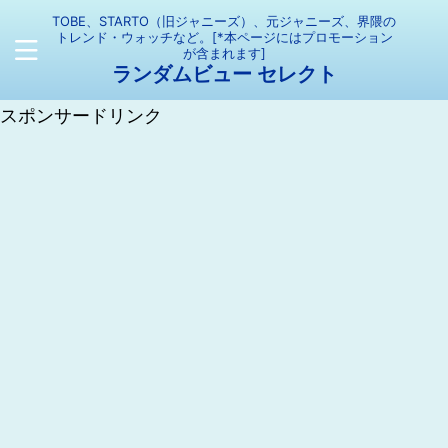
TOBE、STARTO（旧ジャニーズ）、元ジャニーズ、界隈の
トレンド・ウォッチなど。[*本ページにはプロモーション
が含まれます]
ランダムビュー セレクト
スポンサードリンク