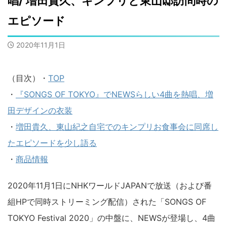
唱/ 増田貴久、キンプリと東山邸訪問時の
エピソード
2020年11月1日
（目次）・
TOP
・
『SONGS OF TOKYO』でNEWSらしい4曲を熱唱、増
田デザインの衣装
・
増田貴久、東山紀之自宅でのキンプリお食事会に同席し
たエピソードを少し語る
・
商品情報
2020年11月1日にNHKワールドJAPANで放送（および番
組HPで同時ストリーミング配信）された「SONGS OF
TOKYO Festival 2020」の中盤に、NEWSが登場し、4曲