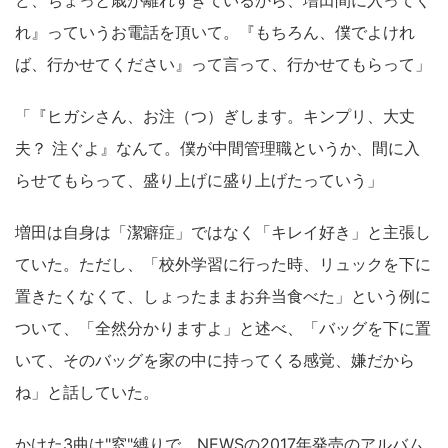
ど、ちょっと歳が離れすぎているから、増田間に入ってく
れ』っていうお電話を頂いて。『もちろん、僕でよけれ
ば、行かせてください』って言って、行かせてもらって」
「『ヒガシさん、お注（つ）ぎします。キンプリ、大丈
夫？ 注ぐよ』なんて。僕が中間管理職というか、間に入
らせてもらって、盛り上げに盛り上げたっていう」
増田は自身は「潔癖症」ではなく「キレイ好き」と主張し
ていた。ただし、「校外学習に行った時、リュックを下に
置きたくなくて、しょったままお弁当食べた」という例に
ついて、「全然分かりますよ」と述べ、「バッグを下に置
いて、そのバッグを家の中に持ってくる感覚、嫌だから
ね」と話していた。
かけた3曲は"窓"縛りで、NEWSの2017年発売のアルバム